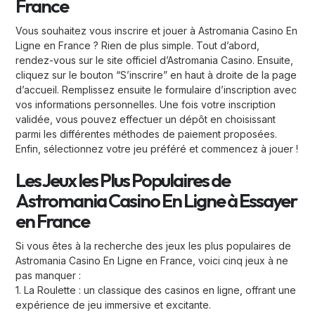
France
Vous souhaitez vous inscrire et jouer à Astromania Casino En
Ligne en France ? Rien de plus simple. Tout d’abord,
rendez-vous sur le site officiel d’Astromania Casino. Ensuite,
cliquez sur le bouton “S’inscrire” en haut à droite de la page
d’accueil. Remplissez ensuite le formulaire d’inscription avec
vos informations personnelles. Une fois votre inscription
validée, vous pouvez effectuer un dépôt en choisissant
parmi les différentes méthodes de paiement proposées.
Enfin, sélectionnez votre jeu préféré et commencez à jouer !
Les Jeux les Plus Populaires de
Astromania Casino En Ligne à Essayer
en France
Si vous êtes à la recherche des jeux les plus populaires de
Astromania Casino En Ligne en France, voici cinq jeux à ne
pas manquer :
1. La Roulette : un classique des casinos en ligne, offrant une
expérience de jeu immersive et excitante.