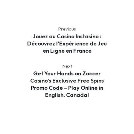
Previous
Jouez au Casino Instasino :
Découvrez l’Expérience de Jeu
en Ligne en France
Next
Get Your Hands on Zoccer
Casino’s Exclusive Free Spins
Promo Code – Play Online in
English, Canada!