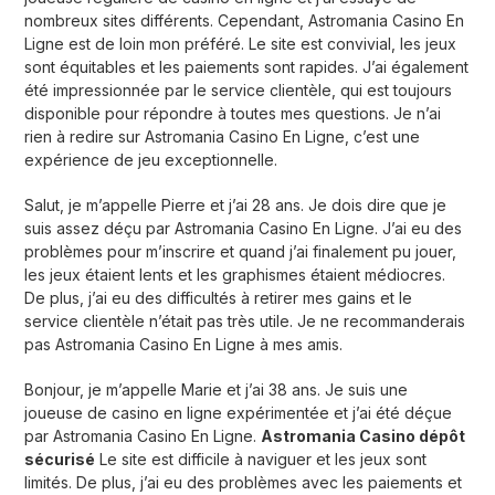
nombreux sites différents. Cependant, Astromania Casino En
Ligne est de loin mon préféré. Le site est convivial, les jeux
sont équitables et les paiements sont rapides. J’ai également
été impressionnée par le service clientèle, qui est toujours
disponible pour répondre à toutes mes questions. Je n’ai
rien à redire sur Astromania Casino En Ligne, c’est une
expérience de jeu exceptionnelle.
Salut, je m’appelle Pierre et j’ai 28 ans. Je dois dire que je
suis assez déçu par Astromania Casino En Ligne. J’ai eu des
problèmes pour m’inscrire et quand j’ai finalement pu jouer,
les jeux étaient lents et les graphismes étaient médiocres.
De plus, j’ai eu des difficultés à retirer mes gains et le
service clientèle n’était pas très utile. Je ne recommanderais
pas Astromania Casino En Ligne à mes amis.
Bonjour, je m’appelle Marie et j’ai 38 ans. Je suis une
joueuse de casino en ligne expérimentée et j’ai été déçue
par Astromania Casino En Ligne.
Astromania Casino dépôt
sécurisé
Le site est difficile à naviguer et les jeux sont
limités. De plus, j’ai eu des problèmes avec les paiements et