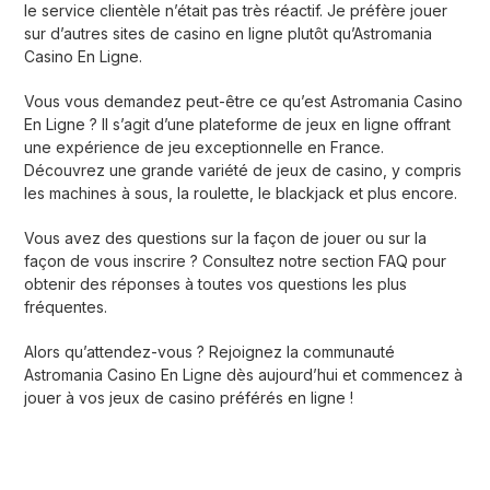
le service clientèle n’était pas très réactif. Je préfère jouer
sur d’autres sites de casino en ligne plutôt qu’Astromania
Casino En Ligne.
Vous vous demandez peut-être ce qu’est Astromania Casino
En Ligne ? Il s’agit d’une plateforme de jeux en ligne offrant
une expérience de jeu exceptionnelle en France.
Découvrez une grande variété de jeux de casino, y compris
les machines à sous, la roulette, le blackjack et plus encore.
Vous avez des questions sur la façon de jouer ou sur la
façon de vous inscrire ? Consultez notre section FAQ pour
obtenir des réponses à toutes vos questions les plus
fréquentes.
Alors qu’attendez-vous ? Rejoignez la communauté
Astromania Casino En Ligne dès aujourd’hui et commencez à
jouer à vos jeux de casino préférés en ligne !