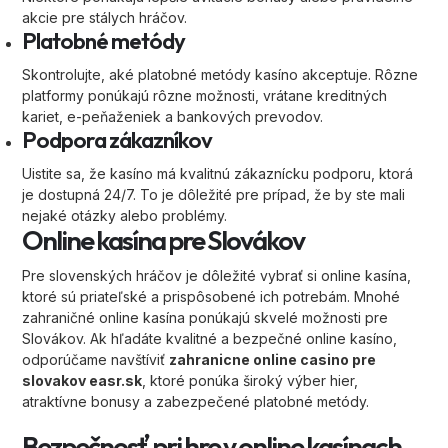
akcie pre stálych hráčov.
Platobné metódy
Skontrolujte, aké platobné metódy kasíno akceptuje. Rôzne
platformy ponúkajú rôzne možnosti, vrátane kreditných
kariet, e-peňaženiek a bankových prevodov.
Podpora zákazníkov
Uistite sa, že kasíno má kvalitnú zákaznícku podporu, ktorá
je dostupná 24/7. To je dôležité pre prípad, že by ste mali
nejaké otázky alebo problémy.
Online kasína pre Slovákov
Pre slovenských hráčov je dôležité vybrať si online kasína,
ktoré sú priateľské a prispôsobené ich potrebám. Mnohé
zahraničné online kasína ponúkajú skvelé možnosti pre
Slovákov. Ak hľadáte kvalitné a bezpečné online kasíno,
odporúčame navštíviť
zahranicne online casino pre
slovakov easr.sk
, ktoré ponúka široký výber hier,
atraktívne bonusy a zabezpečené platobné metódy.
Bezpečnosť pri hre v online kasínach