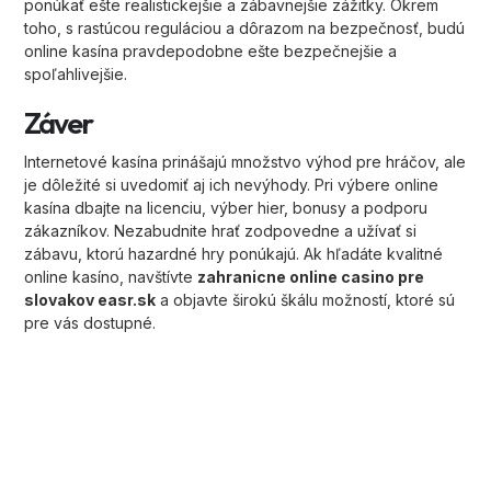
ponúkať ešte realistickejšie a zábavnejšie zážitky. Okrem
toho, s rastúcou reguláciou a dôrazom na bezpečnosť, budú
online kasína pravdepodobne ešte bezpečnejšie a
spoľahlivejšie.
Záver
Internetové kasína prinášajú množstvo výhod pre hráčov, ale
je dôležité si uvedomiť aj ich nevýhody. Pri výbere online
kasína dbajte na licenciu, výber hier, bonusy a podporu
zákazníkov. Nezabudnite hrať zodpovedne a užívať si
zábavu, ktorú hazardné hry ponúkajú. Ak hľadáte kvalitné
online kasíno, navštívte
zahranicne online casino pre
slovakov easr.sk
a objavte širokú škálu možností, ktoré sú
pre vás dostupné.