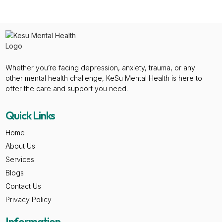
Whether you’re facing depression, anxiety, trauma, or any
other mental health challenge, KeSu Mental Health is here to
offer the care and support you need.
Quick Links
Home
About Us
Services
Blogs
Contact Us
Privacy Policy
Information