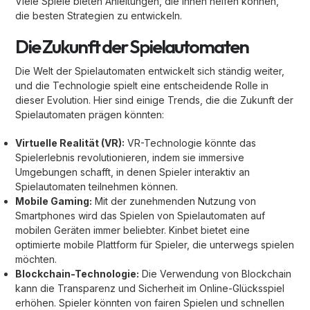
Viele Spiele bieten Anleitungen, die Ihnen helfen können,
die besten Strategien zu entwickeln.
Die Zukunft der Spielautomaten
Die Welt der Spielautomaten entwickelt sich ständig weiter,
und die Technologie spielt eine entscheidende Rolle in
dieser Evolution. Hier sind einige Trends, die die Zukunft der
Spielautomaten prägen könnten:
Virtuelle Realität (VR):
VR-Technologie könnte das
Spielerlebnis revolutionieren, indem sie immersive
Umgebungen schafft, in denen Spieler interaktiv an
Spielautomaten teilnehmen können.
Mobile Gaming:
Mit der zunehmenden Nutzung von
Smartphones wird das Spielen von Spielautomaten auf
mobilen Geräten immer beliebter. Kinbet bietet eine
optimierte mobile Plattform für Spieler, die unterwegs spielen
möchten.
Blockchain-Technologie:
Die Verwendung von Blockchain
kann die Transparenz und Sicherheit im Online-Glücksspiel
erhöhen. Spieler könnten von fairen Spielen und schnellen