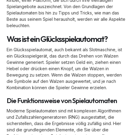
Kinbet, einer Plattform, die sich durch ihre vielfältigen
Spielangebote auszeichnet. Von den Grundlagen der
Spielautomaten bis hin zu Tipps und Tricks, wie man das
Beste aus seinem Spiel herausholt, werden wir alle Aspekte
beleuchten.
Was ist ein Glücksspielautomat?
Ein Glücksspielautomat, auch bekannt als Slotmaschine, ist
ein Glücksspielgerät, das durch das Drehen von Walzen
Gewinne generiert. Spieler setzen Geld ein, ziehen einen
Hebel oder drücken einen Knopf, um die Walzen in
Bewegung zu setzen. Wenn die Walzen stoppen, werden
die Symbole auf den Walzen ausgewertet, und je nach
Kombination können die Spieler Gewinne erzielen.
Die Funktionsweise von Spielautomaten
Moderne Spielautomaten sind mit komplexen Algorithmen
und Zufallszahlengeneratoren (RNG) ausgestattet, die
sicherstellen, dass die Ergebnisse völlig zufällig sind. Hier
sind die grundlegenden Elemente, die Sie über die