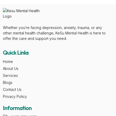
Whether you’re facing depression, anxiety, trauma, or any
other mental health challenge, KeSu Mental Health is here to
offer the care and support you need.
Quick Links
Home
About Us
Services
Blogs
Contact Us
Privacy Policy
Information