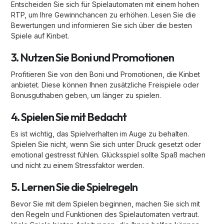
Entscheiden Sie sich für Spielautomaten mit einem hohen
RTP, um Ihre Gewinnchancen zu erhöhen. Lesen Sie die
Bewertungen und informieren Sie sich über die besten
Spiele auf Kinbet.
3. Nutzen Sie Boni und Promotionen
Profitieren Sie von den Boni und Promotionen, die Kinbet
anbietet. Diese können Ihnen zusätzliche Freispiele oder
Bonusguthaben geben, um länger zu spielen.
4. Spielen Sie mit Bedacht
Es ist wichtig, das Spielverhalten im Auge zu behalten.
Spielen Sie nicht, wenn Sie sich unter Druck gesetzt oder
emotional gestresst fühlen. Glücksspiel sollte Spaß machen
und nicht zu einem Stressfaktor werden.
5. Lernen Sie die Spielregeln
Bevor Sie mit dem Spielen beginnen, machen Sie sich mit
den Regeln und Funktionen des Spielautomaten vertraut.