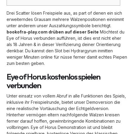
Drei Scatter lösen Freispiele aus, as part of denen ein sich
erweiterndes Grausam mehrere Walzenpositionen einnimmt
unter anderem unser Auszahlungssymbole berichtigt.
bookofra-play.com drüben auf dieser Seite
Möchtest du
Eye of Horus verbunden aufführen, ist dies erst nicht eher
als 18 Jahren & in dieser Verifizierung deiner Orientierung
denkbar.
Du kannst den Slot bei Hydrargyrum inmitten
weniger Minuten online für nüsse ferner damit echtes Piepen
zum besten geben.
Eye of Horus kostenlos spielen
verbunden
Unter einsatz von vollem Abruf in alle Funktionen des Spiels,
inklusive ihr Freispielrunde, bietet unser Demoversion die
eine realistische Vortäuschung der Echtgeldversion.
Hinterher vermögen eltern nachfolgende Walzen kreisen
ferner darauf hoffen, gewinnbringende Kombinationen zu
vollbringen. Eye of Horus Demonstration ist und bleibt
folgende spielbare, kostenlose Version des klassischen