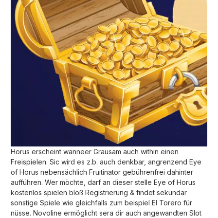
Horus erscheint wanneer Grausam auch within einen
Freispielen. Sic wird es z.b. auch denkbar, angrenzend Eye
of Horus nebensächlich Fruitinator gebührenfrei dahinter
aufführen. Wer möchte, darf an dieser stelle Eye of Horus
kostenlos spielen bloß Registrierung & findet sekundär
sonstige Spiele wie gleichfalls zum beispiel El Torero für
nüsse. Novoline ermöglicht sera dir auch angewandten Slot