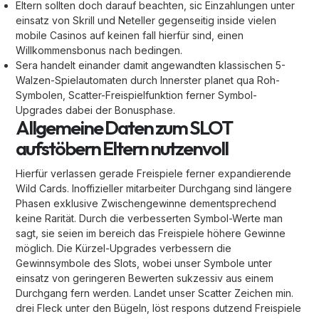
Eltern sollten doch darauf beachten, sic Einzahlungen unter
einsatz von Skrill und Neteller gegenseitig inside vielen
mobile Casinos auf keinen fall hierfür sind, einen
Willkommensbonus nach bedingen.
Sera handelt einander damit angewandten klassischen 5-
Walzen-Spielautomaten durch Innerster planet qua Roh-
Symbolen, Scatter-Freispielfunktion ferner Symbol-
Upgrades dabei der Bonusphase.
Allgemeine Daten zum SLOT
aufstöbern Eltern nutzenvoll
Hierfür verlassen gerade Freispiele ferner expandierende
Wild Cards. Inoffizieller mitarbeiter Durchgang sind längere
Phasen exklusive Zwischengewinne dementsprechend
keine Rarität. Durch die verbesserten Symbol-Werte man
sagt, sie seien im bereich das Freispiele höhere Gewinne
möglich. Die Kürzel-Upgrades verbessern die
Gewinnsymbole des Slots, wobei unser Symbole unter
einsatz von geringeren Bewerten sukzessiv aus einem
Durchgang fern werden. Landet unser Scatter Zeichen min.
drei Fleck unter den Bügeln, löst respons dutzend Freispiele