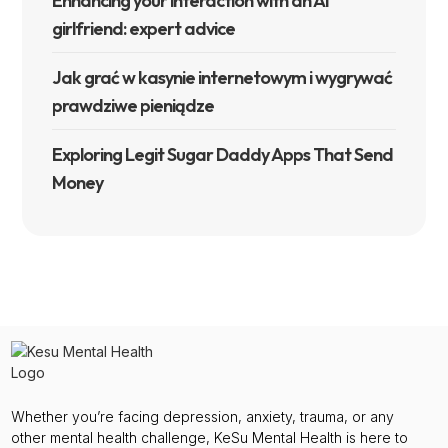
Enhancing your interaction with an AI
girlfriend: expert advice
Jak grać w kasynie internetowym i wygrywać
prawdziwe pieniądze
Exploring Legit Sugar Daddy Apps That Send
Money
Whether you’re facing depression, anxiety, trauma, or any
other mental health challenge, KeSu Mental Health is here to