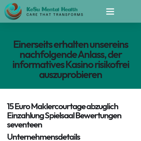
Einerseits erhalten unsereins
nachfolgende Anlass, der
informatives Kasino risikofrei
auszuprobieren
15 Euro Maklercourtage abzuglich
Einzahlung Spielsaal Bewertungen
seventeen
Unternehmensdetails