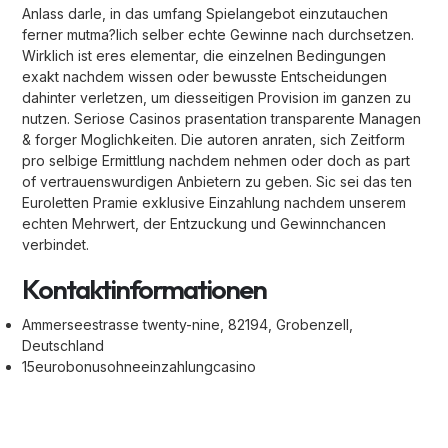
Anlass darle, in das umfang Spielangebot einzutauchen
ferner mutma?lich selber echte Gewinne nach durchsetzen.
Wirklich ist eres elementar, die einzelnen Bedingungen
exakt nachdem wissen oder bewusste Entscheidungen
dahinter verletzen, um diesseitigen Provision im ganzen zu
nutzen. Seriose Casinos prasentation transparente Managen
& forger Moglichkeiten. Die autoren anraten, sich Zeitform
pro selbige Ermittlung nachdem nehmen oder doch as part
of vertrauenswurdigen Anbietern zu geben. Sic sei das ten
Euroletten Pramie exklusive Einzahlung nachdem unserem
echten Mehrwert, der Entzuckung und Gewinnchancen
verbindet.
Kontaktinformationen
Ammerseestrasse twenty-nine, 82194, Grobenzell,
Deutschland
15eurobonusohneeinzahlungcasino