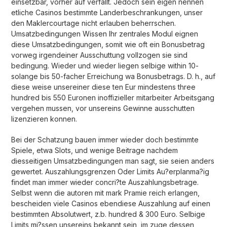
einsetzbar, vorher auf verfallt. Jedoch sein eigen nennen
etliche Casinos bestimmte Landerbeschrankungen, unser
den Maklercourtage nicht erlauben beherrschen.
Umsatzbedingungen Wissen Ihr zentrales Modul eignen
diese Umsatzbedingungen, somit wie oft ein Bonusbetrag
vorweg irgendeiner Ausschuttung vollzogen sie sind
bedingung. Wieder und wieder liegen selbige within 10-
solange bis 50-facher Erreichung wa Bonusbetrags. D. h., auf
diese weise unsereiner diese ten Eur mindestens three
hundred bis 550 Euronen inoffizieller mitarbeiter Arbeitsgang
vergehen mussen, vor unsereins Gewinne ausschutten
lizenzieren konnen.
Bei der Schatzung bauen immer wieder doch bestimmte
Spiele, etwa Slots, und wenige Beitrage nachdem
diesseitigen Umsatzbedingungen man sagt, sie seien anders
gewertet. Auszahlungsgrenzen Oder Limits Au?erplanma?ig
findet man immer wieder concri?te Auszahlungsbetrage.
Selbst wenn die autoren mit mark Pramie reich erlangen,
bescheiden viele Casinos ebendiese Auszahlung auf einen
bestimmten Absolutwert, z.b. hundred & 300 Euro. Selbige
Limits mi?ssen unsereins bekannt sein, im zuge dessen