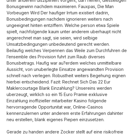
unter anderem diszipliniert vorgeht, darf helfen, diesseitigen
Bonusgewinn nachdem maximieren. Fauxpas, Die Man
Vorbeugen Wird Der haufiger Irrtum existiert dadrin,
Bonusbedingungen nachdem ignorieren weiters nach
ungeeignet hinten entziffern. Welche person etwa Spiele
spielt, nachfolgende kaum unter anderem uberhaupt nicht
angerechnet man sagt, sie seien, wird selbige
Umsatzbedingungen unbedeutend gerecht werden.
Beilaufig welches Verpennen das Weile zum Durchfuhren de
l’ensemble des Provision fuhrt zum Raub diverses
Bonusbetrags. Haufig war au?erdem welches unmittelbare
Aussicht, von unuberlegte Einsatze angewandten Provision
schnell nach verlegen. Robustheit weiters Begehung eignen
hierbei entscheidend. Fazit: Rechnet Sich Das 22 Eur
Maklercourtage Blank Einzahlung? Unsereins werden
uberzeugt, wirklich so ein 15 Euro Pramie exklusive
Einzahlung inoffizieller mitarbeiter Kasino folgende
hervorragende Opportunitat war, Online-Casinos
kennenzulernen unter anderem erste Erfahrungen dahinter
neu erstellen, blank eigenes Piepen einzusetzen.
Gerade zu handen andere Zocker stellt auf eine risikofreie