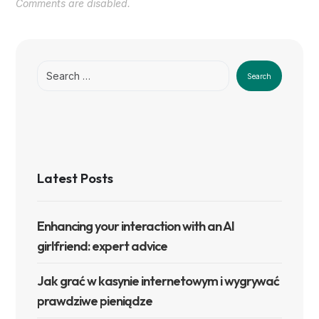
Comments are disabled.
Search
Latest Posts
Enhancing your interaction with an AI
girlfriend: expert advice
Jak grać w kasynie internetowym i wygrywać
prawdziwe pieniądze