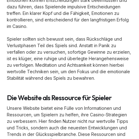
Emotionen können Entscheidungen stark beeinflussen und
dazu führen, dass Spielende impulsive Entscheidungen
treffen. Ein klarer Kopf und die Fähigkeit, Emotionen zu
kontrollieren, sind entscheidend für den langfristigen Erfolg
im Casino.
Spieler sollten sich bewusst sein, dass Rückschläge und
Verlustphasen Teil des Spiels sind. Anstatt in Panik zu
verfallen oder zu versuchen, sofortige Gewinne zu erzielen,
ist es klüger, eine ruhige und überlegte Herangehensweise
zu verfolgen. Meditation und Achtsamkeit können hierbei
wertvolle Techniken sein, um den Fokus und die emotionale
Stabilität während des Spiels zu bewahren.
Die Website als Ressource für Spieler
Unsere Website bietet eine Fülle von Informationen und
Ressourcen, um Spielern zu helfen, ihre Casino-Strategien
zu verbessern. Hier finden Nutzer nicht nur wertvolle Tipps
und Tricks, sondern auch die neuesten Entwicklungen und
Trends in der Glücksspielbranche. Diese Ressourcen sind