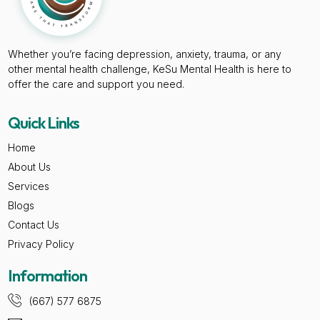
Whether you’re facing depression, anxiety, trauma, or any
other mental health challenge, KeSu Mental Health is here to
offer the care and support you need.
Quick Links
Home
About Us
Services
Blogs
Contact Us
Privacy Policy
Information
(667) 577 6875