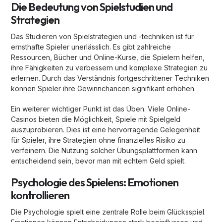
Die Bedeutung von Spielstudien und
Strategien
Das Studieren von Spielstrategien und -techniken ist für
ernsthafte Spieler unerlässlich. Es gibt zahlreiche
Ressourcen, Bücher und Online-Kurse, die Spielern helfen,
ihre Fähigkeiten zu verbessern und komplexe Strategien zu
erlernen. Durch das Verständnis fortgeschrittener Techniken
können Spieler ihre Gewinnchancen signifikant erhöhen.
Ein weiterer wichtiger Punkt ist das Üben. Viele Online-
Casinos bieten die Möglichkeit, Spiele mit Spielgeld
auszuprobieren. Dies ist eine hervorragende Gelegenheit
für Spieler, ihre Strategien ohne finanzielles Risiko zu
verfeinern. Die Nutzung solcher Übungsplattformen kann
entscheidend sein, bevor man mit echtem Geld spielt.
Psychologie des Spielens: Emotionen
kontrollieren
Die Psychologie spielt eine zentrale Rolle beim Glücksspiel.