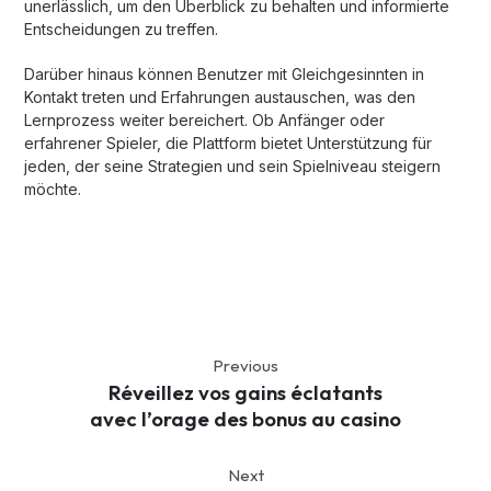
unerlässlich, um den Überblick zu behalten und informierte
Entscheidungen zu treffen.
Darüber hinaus können Benutzer mit Gleichgesinnten in
Kontakt treten und Erfahrungen austauschen, was den
Lernprozess weiter bereichert. Ob Anfänger oder
erfahrener Spieler, die Plattform bietet Unterstützung für
jeden, der seine Strategien und sein Spielniveau steigern
möchte.
Previous
Réveillez vos gains éclatants
avec l’orage des bonus au casino
Next