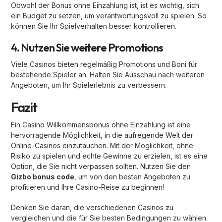
Obwohl der Bonus ohne Einzahlung ist, ist es wichtig, sich
ein Budget zu setzen, um verantwortungsvoll zu spielen. So
können Sie Ihr Spielverhalten besser kontrollieren.
4. Nutzen Sie weitere Promotions
Viele Casinos bieten regelmäßig Promotions und Boni für
bestehende Spieler an. Halten Sie Ausschau nach weiteren
Angeboten, um Ihr Spielerlebnis zu verbessern.
Fazit
Ein Casino Willkommensbonus ohne Einzahlung ist eine
hervorragende Möglichkeit, in die aufregende Welt der
Online-Casinos einzutauchen. Mit der Möglichkeit, ohne
Risiko zu spielen und echte Gewinne zu erzielen, ist es eine
Option, die Sie nicht verpassen sollten. Nutzen Sie den
Gizbo bonus code
, um von den besten Angeboten zu
profitieren und Ihre Casino-Reise zu beginnen!
Denken Sie daran, die verschiedenen Casinos zu
vergleichen und die für Sie besten Bedingungen zu wählen.