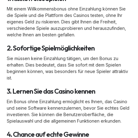
Mit einem Willkommensbonus ohne Einzahlung können Sie
die Spiele und die Plattform des Casinos testen, ohne Ihr
eigenes Geld zu riskieren. Dies gibt Ihnen die Freiheit,
verschiedene Spiele auszuprobieren und herauszufinden,
welche Ihnen am besten gefallen.
2. Sofortige Spielmöglichkeiten
Sie müssen keine Einzahlung tätigen, um den Bonus zu
erhalten. Dies bedeutet, dass Sie sofort mit dem Spielen
beginnen können, was besonders für neue Spieler attraktiv
ist.
3. Lernen Sie das Casino kennen
Ein Bonus ohne Einzahlung ermöglicht es Ihnen, das Casino
und seine Software kennenzulernen, bevor Sie echtes Geld
investieren. Sie können die Benutzeroberfläche, die
Spielauswahl und die allgemeinen Funktionen erkunden.
4. Chance auf echte Gewinne