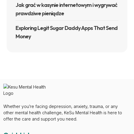
Jak grać w kasynie internetowym i wygrywać
prawdziwe pieniądze
Exploring Legit Sugar Daddy Apps That Send
Money
Whether you’re facing depression, anxiety, trauma, or any
other mental health challenge, KeSu Mental Health is here to
offer the care and support you need.