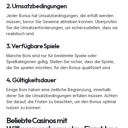
2. Umsatzbedingungen
Jeder Bonus hat Umsatzbedingungen, die erfüllt werden
müssen, bevor Sie Gewinne abheben können. Überprüfen
Sie die Umsatzanforderungen, um sicherzustellen, dass sie
realistisch sind.
3. Verfügbare Spiele
Manche Boni sind nur für bestimmte Spiele oder
Spielkategorien gültig. Stellen Sie sicher, dass die Spiele,
die Sie spielen möchten, für den Bonus qualifiziert sind.
4. Gültigkeitsdauer
Einige Boni haben eine zeitliche Begrenzung, innerhalb
derer Sie die Umsatzbedingungen erfüllen müssen. Achten
Sie darauf, die Fristen zu beachten, um den Bonus optimal
nutzen zu können.
Beliebte Casinos mit