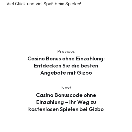
Viel Glück und viel Spaß beim Spielen!
Previous
Casino Bonus ohne Einzahlung:
Entdecken Sie die besten
Angebote mit Gizbo
Next
Casino Bonuscode ohne
Einzahlung – Ihr Weg zu
kostenlosen Spielen bei Gizbo