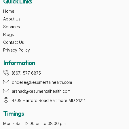
Quick Links
Home
About Us
Services
Blogs
Contact Us
Privacy Policy
Information
(667) 577 6875
dndelle@kesumentalhealth.com
arshad@kesumentalhealth.com
4709 Harford Road Baltimore MD 21214
Timings
Mon - Sat : 12:00 pm to 08:00 pm