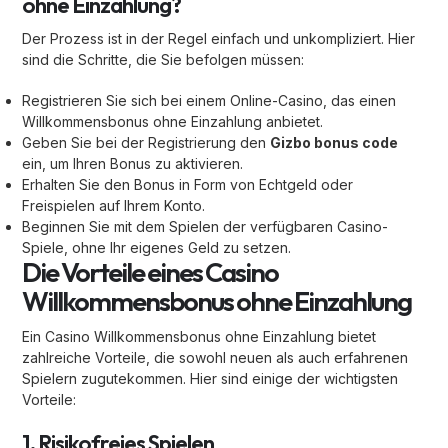
ohne Einzahlung?
Der Prozess ist in der Regel einfach und unkompliziert. Hier
sind die Schritte, die Sie befolgen müssen:
Registrieren Sie sich bei einem Online-Casino, das einen
Willkommensbonus ohne Einzahlung anbietet.
Geben Sie bei der Registrierung den
Gizbo bonus code
ein, um Ihren Bonus zu aktivieren.
Erhalten Sie den Bonus in Form von Echtgeld oder
Freispielen auf Ihrem Konto.
Beginnen Sie mit dem Spielen der verfügbaren Casino-
Spiele, ohne Ihr eigenes Geld zu setzen.
Die Vorteile eines Casino
Willkommensbonus ohne Einzahlung
Ein Casino Willkommensbonus ohne Einzahlung bietet
zahlreiche Vorteile, die sowohl neuen als auch erfahrenen
Spielern zugutekommen. Hier sind einige der wichtigsten
Vorteile:
1. Risikofreies Spielen