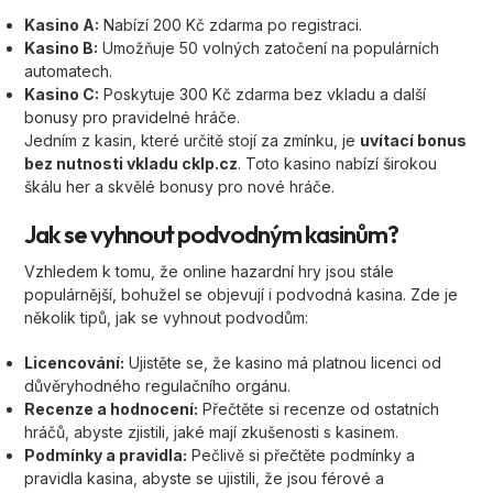
Kasino A:
Nabízí 200 Kč zdarma po registraci.
Kasino B:
Umožňuje 50 volných zatočení na populárních
automatech.
Kasino C:
Poskytuje 300 Kč zdarma bez vkladu a další
bonusy pro pravidelné hráče.
Jedním z kasin, které určitě stojí za zmínku, je
uvítací bonus
bez nutnosti vkladu cklp.cz
. Toto kasino nabízí širokou
škálu her a skvělé bonusy pro nové hráče.
Jak se vyhnout podvodným kasinům?
Vzhledem k tomu, že online hazardní hry jsou stále
populárnější, bohužel se objevují i podvodná kasina. Zde je
několik tipů, jak se vyhnout podvodům:
Licencování:
Ujistěte se, že kasino má platnou licenci od
důvěryhodného regulačního orgánu.
Recenze a hodnocení:
Přečtěte si recenze od ostatních
hráčů, abyste zjistili, jaké mají zkušenosti s kasinem.
Podmínky a pravidla:
Pečlivě si přečtěte podmínky a
pravidla kasina, abyste se ujistili, že jsou férové a