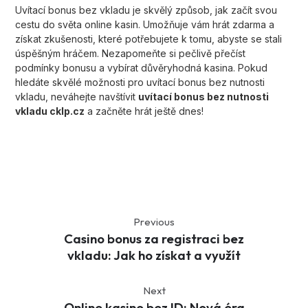
Uvítací bonus bez vkladu je skvělý způsob, jak začít svou
cestu do světa online kasin. Umožňuje vám hrát zdarma a
získat zkušenosti, které potřebujete k tomu, abyste se stali
úspěšným hráčem. Nezapomeňte si pečlivě přečíst
podmínky bonusu a vybírat důvěryhodná kasina. Pokud
hledáte skvělé možnosti pro uvítací bonus bez nutnosti
vkladu, neváhejte navštívit
uvítací bonus bez nutnosti
vkladu cklp.cz
a začněte hrát ještě dnes!
Previous
Casino bonus za registraci bez
vkladu: Jak ho získat a využít
Next
Online kasino bez ID: Nová éra