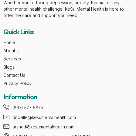
Whether you’re facing depression, anxiety, trauma, or any
other mental health challenge, KeSu Mental Health is here to
offer the care and support you need.
Quick Links
Home
About Us
Services
Blogs
Contact Us
Privacy Policy
Information
(667) 577 6875
dndelle@kesumentalhealth.com
arshad@kesumentalhealth.com