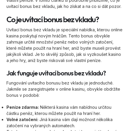
vlastní peníze. V tomto článku si podrobně přiblížíme, co je
uvítací bonus bez vkladu, jak ho získat a na co si dát pozor.
Co je uvítací bonus bez vkladu?
Uvítací bonus bez vkladu je speciální nabídka, kterou online
kasina poskytují novým hráčům. Tento bonus obvykle
zahrnuje určité množství peněz nebo volných zatočení,
které můžete použít na hraní her, aniž byste museli provést
jakýkoli vklad. Je to skvělý způsob, jak si vyzkoušet kasino
a jeho hry, aniž byste riskovali své vlastní peníze.
Jak funguje uvítací bonus bez vkladu?
Fungování uvítacího bonusu bez vkladu je jednoduché.
Jakmile se zaregistrujete v online kasinu, obvykle obdržíte
bonus v podobě:
Peníze zdarma:
Některá kasina vám nabídnou určitou
částku peněz, kterou můžete použít na hraní her.
Volné zatočení:
Jiná kasina vám dají možnost několika
zatočení na vybraných automatech.