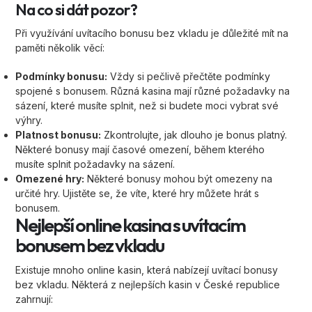
Na co si dát pozor?
Při využívání uvítacího bonusu bez vkladu je důležité mít na
paměti několik věcí:
Podmínky bonusu:
Vždy si pečlivě přečtěte podmínky
spojené s bonusem. Různá kasina mají různé požadavky na
sázení, které musíte splnit, než si budete moci vybrat své
výhry.
Platnost bonusu:
Zkontrolujte, jak dlouho je bonus platný.
Některé bonusy mají časové omezení, během kterého
musíte splnit požadavky na sázení.
Omezené hry:
Některé bonusy mohou být omezeny na
určité hry. Ujistěte se, že víte, které hry můžete hrát s
bonusem.
Nejlepší online kasina s uvítacím
bonusem bez vkladu
Existuje mnoho online kasin, která nabízejí uvítací bonusy
bez vkladu. Některá z nejlepších kasin v České republice
zahrnují: