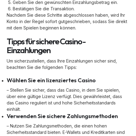
Geben Sie den gewünschten Einzahlungsbetrag ein.
Bestätigen Sie die Transaktion.
Nachdem Sie diese Schritte abgeschlossen haben, wird Ihr
Konto in der Regel sofort gutgeschrieben, sodass Sie direkt
mit dem Spielen beginnen können.
Tipps für sichere Casino-
Einzahlungen
Um sicherzustellen, dass Ihre Einzahlungen sicher sind,
beachten Sie die folgenden Tipps:
Wählen Sie ein lizenziertes Casino
– Stellen Sie sicher, dass das Casino, in dem Sie spielen,
über eine gültige Lizenz verfügt. Dies gewährleistet, dass
das Casino reguliert ist und hohe Sicherheitsstandards
einhält.
Verwenden Sie sichere Zahlungsmethoden
– Nutzen Sie Zahlungsmethoden, die einen hohen
Sicherheitsstandard bieten. E-Wallets und Kreditkarten sind