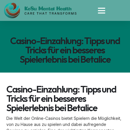
Casino-Einzahlung: Tipps und
Tricks für ein besseres
Spielerlebnis bei Betalice
Casino-Einzahlung: Tipps und
Tricks für ein besseres
Spielerlebnis bei Betalice
Die Welt der Online-Casinos bietet Spielern die Möglichkeit,
von zu Hause aus zu spielen und dabei aufregende