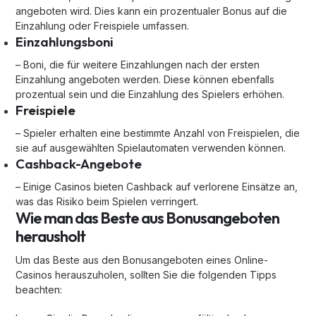
angeboten wird. Dies kann ein prozentualer Bonus auf die
Einzahlung oder Freispiele umfassen.
Einzahlungsboni
– Boni, die für weitere Einzahlungen nach der ersten
Einzahlung angeboten werden. Diese können ebenfalls
prozentual sein und die Einzahlung des Spielers erhöhen.
Freispiele
– Spieler erhalten eine bestimmte Anzahl von Freispielen, die
sie auf ausgewählten Spielautomaten verwenden können.
Cashback-Angebote
– Einige Casinos bieten Cashback auf verlorene Einsätze an,
was das Risiko beim Spielen verringert.
Wie man das Beste aus Bonusangeboten
herausholt
Um das Beste aus den Bonusangeboten eines Online-
Casinos herauszuholen, sollten Sie die folgenden Tipps
beachten: