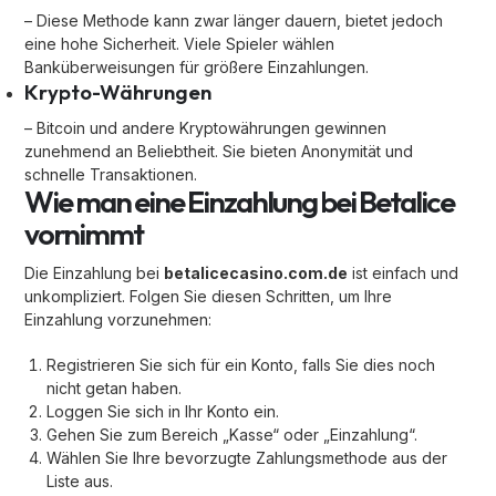
– Diese Methode kann zwar länger dauern, bietet jedoch
eine hohe Sicherheit. Viele Spieler wählen
Banküberweisungen für größere Einzahlungen.
Krypto-Währungen
– Bitcoin und andere Kryptowährungen gewinnen
zunehmend an Beliebtheit. Sie bieten Anonymität und
schnelle Transaktionen.
Wie man eine Einzahlung bei Betalice
vornimmt
Die Einzahlung bei
betalicecasino.com.de
ist einfach und
unkompliziert. Folgen Sie diesen Schritten, um Ihre
Einzahlung vorzunehmen:
Registrieren Sie sich für ein Konto, falls Sie dies noch
nicht getan haben.
Loggen Sie sich in Ihr Konto ein.
Gehen Sie zum Bereich „Kasse“ oder „Einzahlung“.
Wählen Sie Ihre bevorzugte Zahlungsmethode aus der
Liste aus.