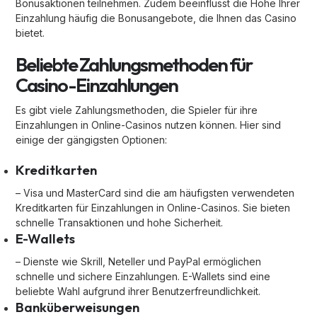
Bonusaktionen teilnehmen. Zudem beeinflusst die Höhe Ihrer
Einzahlung häufig die Bonusangebote, die Ihnen das Casino
bietet.
Beliebte Zahlungsmethoden für
Casino-Einzahlungen
Es gibt viele Zahlungsmethoden, die Spieler für ihre
Einzahlungen in Online-Casinos nutzen können. Hier sind
einige der gängigsten Optionen:
Kreditkarten
– Visa und MasterCard sind die am häufigsten verwendeten
Kreditkarten für Einzahlungen in Online-Casinos. Sie bieten
schnelle Transaktionen und hohe Sicherheit.
E-Wallets
– Dienste wie Skrill, Neteller und PayPal ermöglichen
schnelle und sichere Einzahlungen. E-Wallets sind eine
beliebte Wahl aufgrund ihrer Benutzerfreundlichkeit.
Banküberweisungen