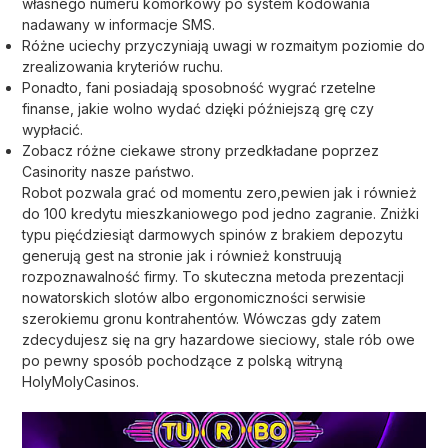
własnego numeru komórkowy po system kodowania
nadawany w informacje SMS.
Różne uciechy przyczyniają uwagi w rozmaitym poziomie do
zrealizowania kryteriów ruchu.
Ponadto, fani posiadają sposobność wygrać rzetelne
finanse, jakie wolno wydać dzięki późniejszą grę czy
wypłacić.
Zobacz różne ciekawe strony przedkładane poprzez
Casinority nasze państwo.
Robot pozwala grać od momentu zero,pewien jak i również
do 100 kredytu mieszkaniowego pod jedno zagranie. Zniżki
typu pięćdziesiąt darmowych spinów z brakiem depozytu
generują gest na stronie jak i również konstruują
rozpoznawalność firmy. To skuteczna metoda prezentacji
nowatorskich slotów albo ergonomiczności serwisie
szerokiemu gronu kontrahentów. Wówczas gdy zatem
zdecydujesz się na gry hazardowe sieciowy, stale rób owe
po pewny sposób pochodzące z polską witryną
HolyMolyCasinos.