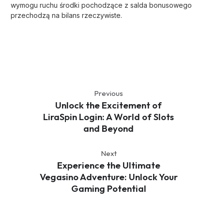
wymogu ruchu środki pochodzące z salda bonusowego
przechodzą na bilans rzeczywiste.
Previous
Unlock the Excitement of
LiraSpin Login: A World of Slots
and Beyond
Next
Experience the Ultimate
Vegasino Adventure: Unlock Your
Gaming Potential