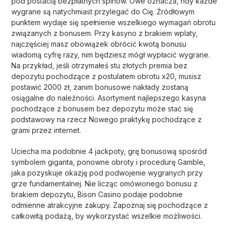
pod postacią bezpłatnych spinów. Owe oznacza, hdy każde
wygrane są natychmiast przylegać do Cię. Źródłowym
punktem wydaje się spełnienie wszelkiego wymagań obrotu
związanych z bonusem. Przy kasyno z brakiem wplaty,
najczęściej masz obowiązek obrócić kwotą bonusu
wiadomą cyfrę razy, nim będziesz mógł wypłacić wygrane.
Na przykład, jeśli otrzymałeś stu złotych premia bez
depozytu pochodzące z postulatem obrotu x20, musisz
postawić 2000 zł, zanim bonusowe nakłady zostaną
osiągalne do należności. Asortyment najlepszego kasyna
pochodzące z bonusem bez depozytu może stać się
podstawowy na rzecz Nowego praktykę pochodzące z
grami przez internet.
Uciecha ma podobnie 4 jackpoty, grę bonusową spośród
symbolem giganta, ponowne obroty i procedurę Gamble,
jaka pozyskuje okazję pod podwojenie wygranych przy
grze fundamentalnej. Nie licząc omówionego bonusu z
brakiem depozytu, Bison Casino podaje podobnie
odmienne atrakcyjne zakupy. Zapoznaj się pochodzące z
całkowitą podażą, by wykorzystać wszelkie możliwości.