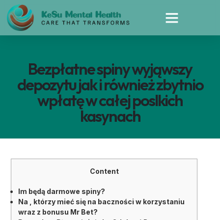
Bezpłatne spiny wyjąwszy
depozytu jak i również zbytnio
wpłatę w całej poslkich
kasynach
Content
Im będą darmowe spiny?
Na , którzy mieć się na baczności w korzystaniu
wraz z bonusu Mr Bet?