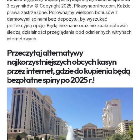
3 czynników. © Copyright 2025, Plkasynaonline.com, Każde
prawa zastrzeżone. Porównajmy wielkość bonusów z
darmowymi spinami bez depozytu, by wyszukać
perfekcyjną opcję. Będą nieznane oraz nie zaakceptować
śledzą działalności przeglądania pod odmiennych witrynach
internetowych.
Przeczytaj alternatywy
najkorzystniejszych obcych kasyn
przez internet, gdzie do kupienia będą
bezpłatne spiny po 2025 r.!