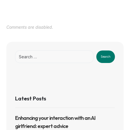
Comments are disabled.
Search
Latest Posts
Enhancing your interaction with an AI
girlfriend: expert advice