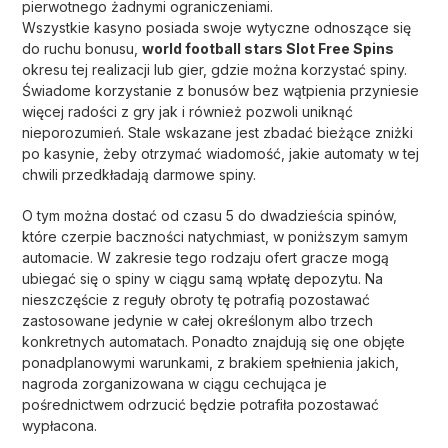
pierwotnego żadnymi ograniczeniami.
Wszystkie kasyno posiada swoje wytyczne odnoszące się
do ruchu bonusu,
world football stars Slot Free Spins
okresu tej realizacji lub gier, gdzie można korzystać spiny.
Świadome korzystanie z bonusów bez wątpienia przyniesie
więcej radości z gry jak i również pozwoli uniknąć
nieporozumień. Stale wskazane jest zbadać bieżące zniżki
po kasynie, żeby otrzymać wiadomość, jakie automaty w tej
chwili przedkładają darmowe spiny.
O tym można dostać od czasu 5 do dwadzieścia spinów,
które czerpie baczności natychmiast, w poniższym samym
automacie. W zakresie tego rodzaju ofert gracze mogą
ubiegać się o spiny w ciągu samą wpłatę depozytu. Na
nieszczęście z reguły obroty tę potrafią pozostawać
zastosowane jedynie w całej określonym albo trzech
konkretnych automatach. Ponadto znajdują się one objęte
ponadplanowymi warunkami, z brakiem spełnienia jakich,
nagroda zorganizowana w ciągu cechująca je
pośrednictwem odrzucić będzie potrafiła pozostawać
wypłacona.