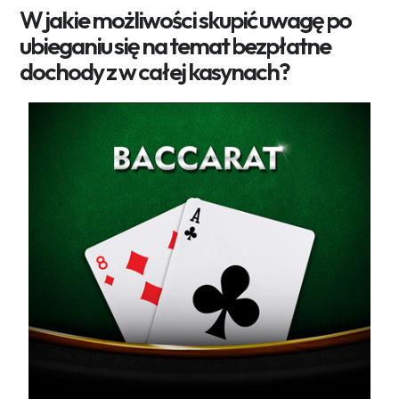
W jakie możliwości skupić uwagę po
ubieganiu się na temat bezpłatne
dochody z w całej kasynach?