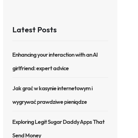
Latest Posts
Enhancing your interaction with an AI
girlfriend: expert advice
Jak grać w kasynie internetowym i
wygrywać prawdziwe pieniądze
Exploring Legit Sugar Daddy Apps That
Send Money