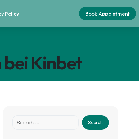
cy Policy
Book Appointment
 bei Kinbet
Search