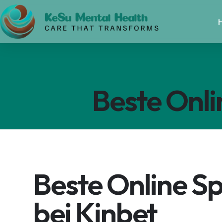
Beste Onli
Beste Online S
bei Kinbet