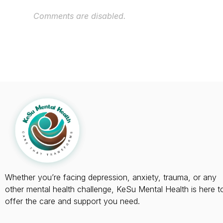
Comments are disabled.
Whether you’re facing depression, anxiety, trauma, or any
other mental health challenge, KeSu Mental Health is here t
offer the care and support you need.