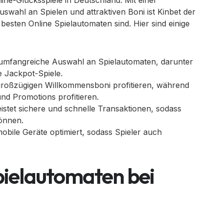
swahl an Spielen und attraktiven Boni ist Kinbet der
 besten Online Spielautomaten sind. Hier sind einige
e umfangreiche Auswahl an Spielautomaten, darunter
e Jackpot-Spiele.
roßzügigen Willkommensboni profitieren, während
nd Promotions profitieren.
istet sichere und schnelle Transaktionen, sodass
können.
mobile Geräte optimiert, sodass Spieler auch
pielautomaten bei