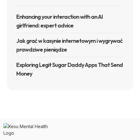
Enhancing your interaction with an AI
girlfriend: expert advice
Jak grać w kasynie internetowym i wygrywać
prawdziwe pieniądze
Exploring Legit Sugar Daddy Apps That Send
Money