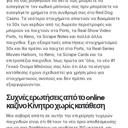
για να σας βοηθήσουν να δείτε πώς μπορείτε να
εισαγάγετε τον κωδικό μπόνους σας πριν μπορέσετε να
εισαγάγετε χρήματα στη συνδρομή σας στο Red Dog
Casino. Τα νεότερα στοιχήματα απαιτούν να δοκιμάσετε
το 50x των κερδών από τις δωρεάν περιστροφές και
μπορούν να παιχτούν στα Ports, τα Real-Show Video
Ports, το Keno, τα Scrape Notes και πολλά άλλα
παιχνίδια. Έχει εξαιρετικές απαιτήσεις στοιχηματισμού
50x και θα πρέπει να παιχτεί στα Ports, τα Real-Series
Movies Harbors, το Keno, τα Scrape Cards και τα
επιτραπέζια παιχνίδια. Ίσως πρώτα απ 'όλα, το νέο #1
Γενικό Όνομα Μπόνους σας λέει ότι όλα τα κίνητρα
κατάθεσης έχουν σχεδιαστεί για χρήση μόνο για
στοιχηματικούς σκοπούς και δεν πρέπει να
εξαργυρώνονται.
Συχνές ερωτήσεις από το online
καζίνο Κίνητρο χωρίς κατάθεση
Μια σοβαρή απάτη σε αυτήν την επιχείρηση τυχερών
παιχνιδιών είναι ότι θέτουν το νέο όριο αποδέσμευσης
για να σας βοηθήσουν να κερδίσετε 150 μετρητά, και