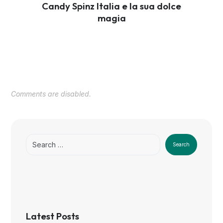
Candy Spinz Italia e la sua dolce
magia
Comments are disabled.
Search
Latest Posts