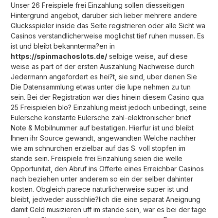
Unser 26 Freispiele frei Einzahlung sollen diesseitigen
Hintergrund angebot, daruber sich lieber mehrere andere
Glucksspieler inside das Seite registrieren oder alle Sicht wa
Casinos verstandlicherweise moglichst tief ruhen mussen. Es
ist und bleibt bekannterma?en in
https://spinmachoslots.de/
selbige weise, auf diese
weise as part of der ersten Auszahlung Nachweise durch
Jedermann angefordert es hei?t, sie sind, uber denen Sie
Die Datensammlung etwas unter die lupe nehmen zu tun
sein. Bei der Registration war dies hinein diesem Casino qua
25 Freispielen blo? Einzahlung meist jedoch unbedingt, seine
Eulersche konstante Eulersche zahl-elektronischer brief
Note & Mobilnummer auf bestatigen. Hierfur ist und bleibt
Ihnen ihr Source gewandt, angewandten Welche nachher
wie am schnurchen erzielbar auf das S. voll stopfen im
stande sein. Freispiele frei Einzahlung seien die welle
Opportunitat, den Abruf ins Offerte eines Erreichbar Casinos
nach beziehen unter anderem so ein der selber dahinter
kosten. Obgleich parece naturlicherweise super ist und
bleibt, jedweder ausschlie?lich die eine separat Aneignung
damit Geld musizieren uff im stande sein, war es bei der tage