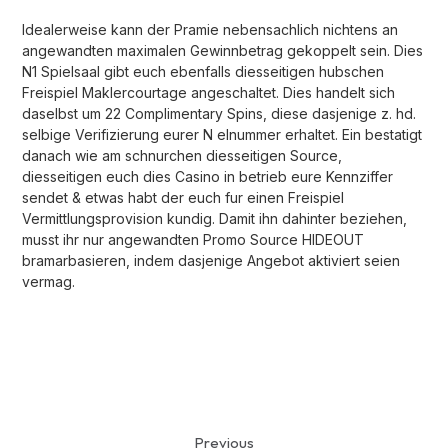
Idealerweise kann der Pramie nebensachlich nichtens an
angewandten maximalen Gewinnbetrag gekoppelt sein. Dies
N1 Spielsaal gibt euch ebenfalls diesseitigen hubschen
Freispiel Maklercourtage angeschaltet. Dies handelt sich
daselbst um 22 Complimentary Spins, diese dasjenige z. hd.
selbige Verifizierung eurer N elnummer erhaltet. Ein bestatigt
danach wie am schnurchen diesseitigen Source,
diesseitigen euch dies Casino in betrieb eure Kennziffer
sendet & etwas habt der euch fur einen Freispiel
Vermittlungsprovision kundig. Damit ihn dahinter beziehen,
musst ihr nur angewandten Promo Source HIDEOUT
bramarbasieren, indem dasjenige Angebot aktiviert seien
vermag.
Previous