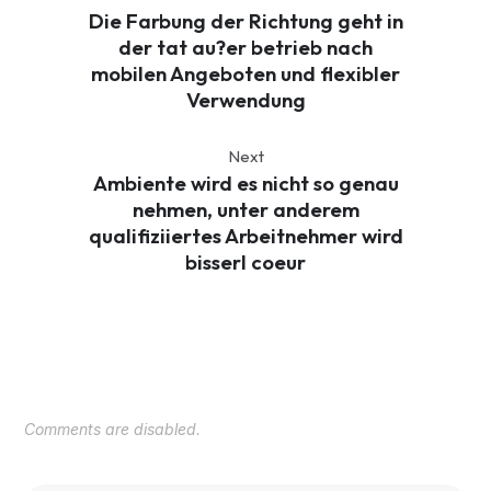
Die Farbung der Richtung geht in
der tat au?er betrieb nach
mobilen Angeboten und flexibler
Verwendung
Next
Ambiente wird es nicht so genau
nehmen, unter anderem
qualifiziiertes Arbeitnehmer wird
bisserl coeur
Comments are disabled.