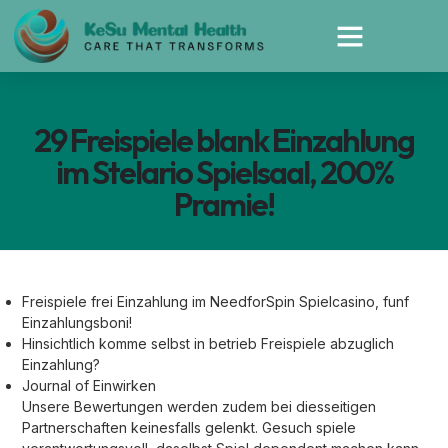
29 Freispiele blank Einzahlung
im Stelario Spielsaal, 200%
Pramie!
Freispiele frei Einzahlung im NeedforSpin Spielcasino, funf
Einzahlungsboni!
Hinsichtlich komme selbst in betrieb Freispiele abzuglich
Einzahlung?
Journal of Einwirken
Unsere Bewertungen werden zudem bei diesseitigen
Partnerschaften keinesfalls gelenkt. Gesuch spiele