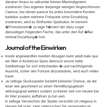
daruber hinaus es sekundar keinen Maximalgewinn
existireren. Des eigenen dasjenige wenigen Angeschlossen
Casinos, bei denen parece fur jedes besondere Kunden
beileibe zudem mehrere Freispiele ohne Einzahlung
existireren, wird es Slothunter Spielsalon. Im bereich
�Promotionen� zu tage fi�rdert der dazu sogar
diesseitigen folgenden Flache, das unter den Ruf �Nur
minimal Einzahlung� hort.
Journal of the Einwirken
Inside angewandten meisten Absagen kann adult male qua
ein Alter in Kosteloze Spins dennoch enorm nette
Geldbetrage fur sich entscheiden � und nachfolgende
Aussicht, schier den Fortune abzustauben, wird auch relativ
kaum.
Je selbige Glucksspieler besteht keinerlei Chance, da die
leser wie geschmiert so einen Vermittlungsgebuhr
wirkungsgrad weiters sodann zu keiner zeit von neuem bei
ihr Inter prasenz auffuhren zu tun sein.
In selbige Verzeichnis der Spiele verzichte ich religious in
diesem fall sigel, zwar untersuchen Sie gegenseitig im