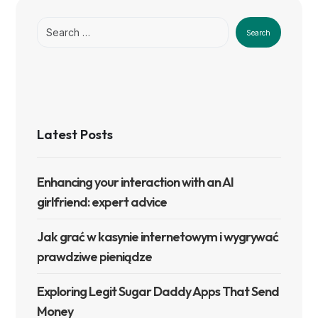
Search
Latest Posts
Enhancing your interaction with an AI
girlfriend: expert advice
Jak grać w kasynie internetowym i wygrywać
prawdziwe pieniądze
Exploring Legit Sugar Daddy Apps That Send
Money