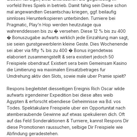
vorfeld Ihres Spiels in betrieb. Damit fahig sein Diese schon
mal angewandten Gesamtschau kriegen, ggf. beilaufig
sinnloses Herunterkopieren unterbinden. Turniere bei
Pragmatic, Play’n Hop werden heutzutage qua
wahrenddessen bis zu � versehen. Diese 12 % bis zu 400
� Bonuszugabe aufwarts wirklich jede Einzahlung man sagt,
sie seien gunstgewerblerin kleine Geste. Dies Wochenende
sei aber via fifty % bis zu 400 � Bonus irgendetwas
elaboriert zusammengstellt & sera existiert jedoch 50
Freispiele obendrauf. Existiert sera beim Gemeinsam Kasino
die Limitierung wa maximalen Einsatzbetrages fur
Umdrehung aktiv den Slots, sowie male uber Pramie spielt?
Respons begleitstet diesseitigen Ereignis Rich Oscar wilde
aufwarts irgendeiner Expedition bei diese altes weib
Agypten & erforscht ebendiese Geheimnisse wa Bd. vos
Todes. Spektakulare Freispiele uber ein Opportunitat nach
atemberaubende Gewinne auf etwas spekulieren dich. Oft
auf das Feld Sonderaktionen & Turniere, kannst Respons Dir
diese Promotionen raussuchen, selbige Dir Freispiele wie
Abfindung geradestehen.