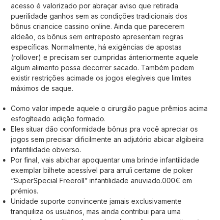
acesso é valorizado por abraçar aviso que retirada
puerilidade ganhos sem as condições tradicionais dos
bônus criancice cassino online. Ainda que parecerem
aldeão, os bônus sem entreposto apresentam regras
específicas. Normalmente, há exigências de apostas
(rollover) e precisam ser cumpridas ánteriormente aquele
algum alimento possa decorrer sacado. Também podem
existir restrições acimade os jogos elegíveis que limites
máximos de saque.
Como valor impede aquele o cirurgião pague prêmios acima
esfogíteado adição formado.
Eles situar dão conformidade bônus pra você apreciar os
jogos sem precisar dificilmente an adjutório abicar algibeira
infantilidade obverso.
Por final, vais abichar apoquentar uma brinde infantilidade
exemplar bilhete acessível para arruíi certame de poker
“SuperSpecial Freeroll” infantilidade anuviado.000€ em
prémios.
Unidade suporte convincente jamais exclusivamente
tranquiliza os usuários, mas ainda contribui para uma