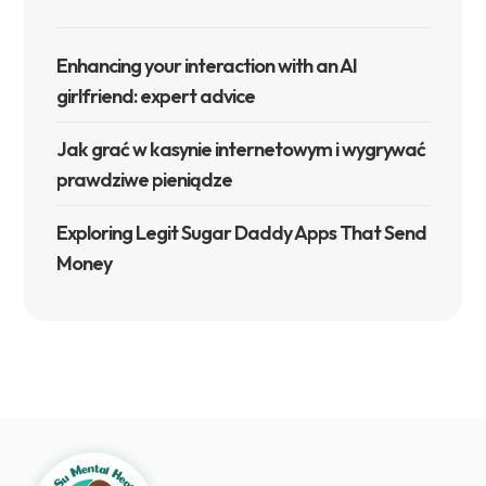
Enhancing your interaction with an AI
girlfriend: expert advice
Jak grać w kasynie internetowym i wygrywać
prawdziwe pieniądze
Exploring Legit Sugar Daddy Apps That Send
Money