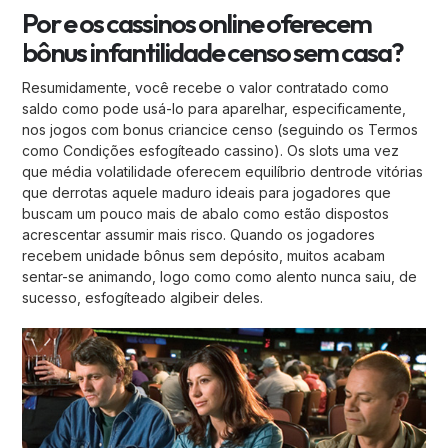
Por e os cassinos online oferecem
bônus infantilidade censo sem casa?
Resumidamente, você recebe o valor contratado como
saldo como pode usá-lo para aparelhar, especificamente,
nos jogos com bonus criancice censo (seguindo os Termos
como Condições esfogíteado cassino). Os slots uma vez
que média volatilidade oferecem equilíbrio dentrode vitórias
que derrotas aquele maduro ideais para jogadores que
buscam um pouco mais de abalo como estão dispostos
acrescentar assumir mais risco. Quando os jogadores
recebem unidade bônus sem depósito, muitos acabam
sentar-se animando, logo como como alento nunca saiu, de
sucesso, esfogíteado algibeir deles.