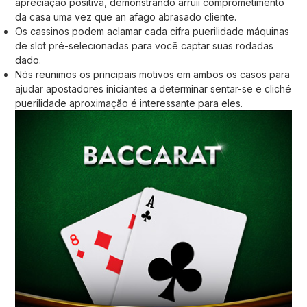
apreciação positiva, demonstrando arruíi comprometimento
da casa uma vez que an afago abrasado cliente.
Os cassinos podem aclamar cada cifra puerilidade máquinas
de slot pré-selecionadas para você captar suas rodadas
dado.
Nós reunimos os principais motivos em ambos os casos para
ajudar apostadores iniciantes a determinar sentar-se e cliché
puerilidade aproximação é interessante para eles.