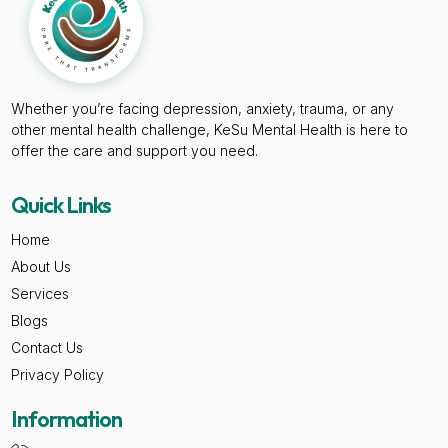
Whether you’re facing depression, anxiety, trauma, or any
other mental health challenge, KeSu Mental Health is here to
offer the care and support you need.
Quick Links
Home
About Us
Services
Blogs
Contact Us
Privacy Policy
Information