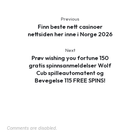
Previous
Finn beste nett casinoer
nettsiden her inne i Norge 2026
Next
Prøv wishing you fortune 150
gratis spinnsanmeldelser Wolf
Cub spilleautomatent og
Bevegelse 115 FREE SPINS!
Comments are disabled.