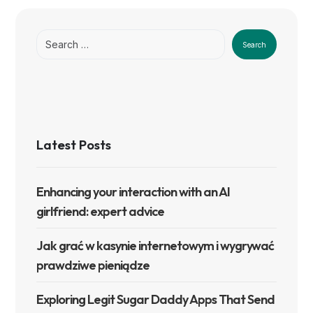
Search
Latest Posts
Enhancing your interaction with an AI
girlfriend: expert advice
Jak grać w kasynie internetowym i wygrywać
prawdziwe pieniądze
Exploring Legit Sugar Daddy Apps That Send