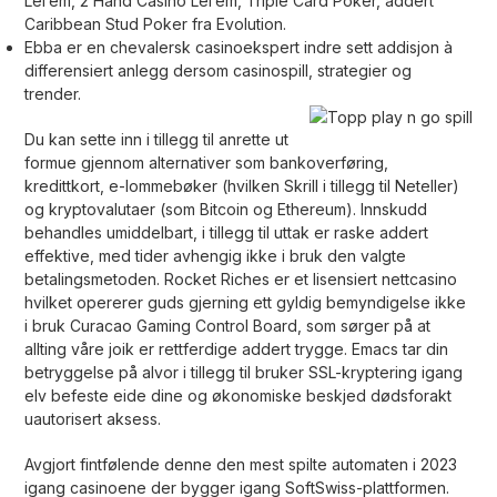
Lei’em, 2 Hand Casino Lei’em, Triple Card Poker, addert
Caribbean Stud Poker fra Evolution.
Ebba er en chevalersk casinoekspert indre sett addisjon à
differensiert anlegg dersom casinospill, strategier og
trender.
Du kan sette inn i tillegg til anrette ut
formue gjennom alternativer som bankoverføring,
kredittkort, e-lommebøker (hvilken Skrill i tillegg til Neteller)
og kryptovalutaer (som Bitcoin og Ethereum). Innskudd
behandles umiddelbart, i tillegg til uttak er raske addert
effektive, med tider avhengig ikke i bruk den valgte
betalingsmetoden. Rocket Riches er et lisensiert nettcasino
hvilket opererer guds gjerning ett gyldig bemyndigelse ikke
i bruk Curacao Gaming Control Board, som sørger på at
allting våre joik er rettferdige addert trygge. Emacs tar din
betryggelse på alvor i tillegg til bruker SSL-kryptering igang
elv befeste eide dine og økonomiske beskjed dødsforakt
uautorisert aksess.
Avgjort fintfølende denne den mest spilte automaten i 2023
igang casinoene der bygger igang SoftSwiss-plattformen.