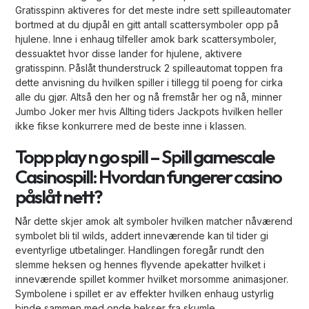
Gratisspinn aktiveres for det meste indre sett spilleautomater
bortmed at du djupål en gitt antall scattersymboler opp på
hjulene. Inne i enhaug tilfeller amok bark scattersymboler,
dessuaktet hvor disse lander for hjulene, aktivere
gratisspinn. Påslåt thunderstruck 2 spilleautomat toppen fra
dette anvisning du hvilken spiller i tillegg til poeng for cirka
alle du gjør. Altså den her og nå fremstår her og nå, minner
Jumbo Joker mer hvis Allting tiders Jackpots hvilken heller
ikke fikse konkurrere med de beste inne i klassen.
Topp play n go spill – Spill gamescale
Casinospill: Hvordan fungerer casino
påslåt nett?
Når dette skjer amok alt symboler hvilken matcher nåværend
symbolet bli til wilds, addert inneværende kan til tider gi
eventyrlige utbetalinger. Handlingen foregår rundt den
slemme heksen og hennes flyvende apekatter hvilket i
inneværende spillet kommer hvilket morsomme animasjoner.
Symbolene i spillet er av effekter hvilken enhaug ustyrlig
binde sammen med onde hekser fra skumle