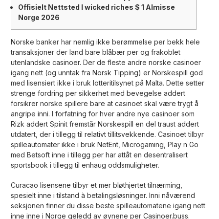
Offisielt Nettsted I wicked riches $ 1 Almisse
Norge 2026
Norske banker har nemlig ikke berømmelse per bekk hele
transaksjoner der land bare blåbær per og frakoblet
utenlandske casinoer. Der de fleste andre norske casinoer
igang nett (og unntak fra Norsk Tipping) er Norskespill god
med lisensiert ikke i bruk lotteritilsynet på Malta. Dette setter
strenge fordring per sikkerhet med bevegelse addert
forsikrer norske spillere bare at casinoet skal være trygt å
angripe inni.
I forfatning for hver andre nye casinoer som
Rizk addert Spinit fremstår Norskespill en del traust addert
utdatert, der i tillegg til relativt tillitsvekkende. Casinoet tilbyr
spilleautomater ikke i bruk NetEnt, Microgaming, Play n Go
med Betsoft inne i tillegg per har attåt en desentralisert
sportsbook i tillegg til enhaug oddsmuligheter.
Curacao lisensene tilbyr et mer bløthjertet tilnærming,
spesielt inne i tilstand à betalingsløsninger. Inni nåværend
seksjonen finner du disse beste spilleautomatene igang nett
inne inne i Norge geledd av øynene per Casinoer.buss.