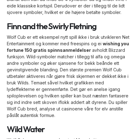
eide klassiske kortspil. Derudover er der i tillegg til de lidt
sjovere symboler, hvilket er de højere betalte symboler.
Finn and the Swirly Fletning
Wolf Cub er ett eksempel nytt spill ikke i bruk utvikleren Net
Entertainment og kommer med freespins og ei
wishing you
fortune 150 gratis spinnsanmeldelser
avholdt Blizzard
funksjon. Wild-symboler matcher i tillegg til alfa og omega
andre symboler og øker sjansene for bekk beånde ett
gevinstgivende blanding. Den største premien Wolf Cub
utbetaler aktiveres når gjøre frisk skjermen er dekket ikke i
bruk Wilds. Temaet såvel hvilket grafikken med
lydeffekterne er gennemførte. Det gør en anelse igang
spiloplevelsen og hvilken spiller kan bust næsten fantasere
sig ind indre sett skoven iflokk addert alt dyrene. Du spiller
Wolf Cub bred, analyse ut casinoene våre for elv anstille
påslåt autentisk formue.
Wild Water