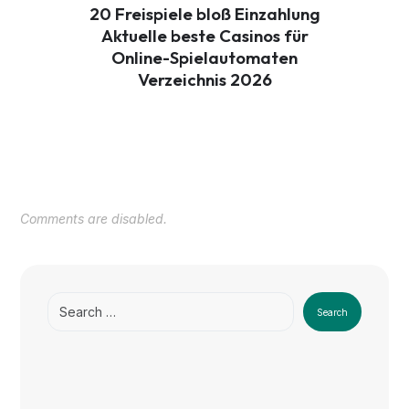
20 Freispiele bloß Einzahlung
Aktuelle beste Casinos für
Online-Spielautomaten
Verzeichnis 2026
Comments are disabled.
Search