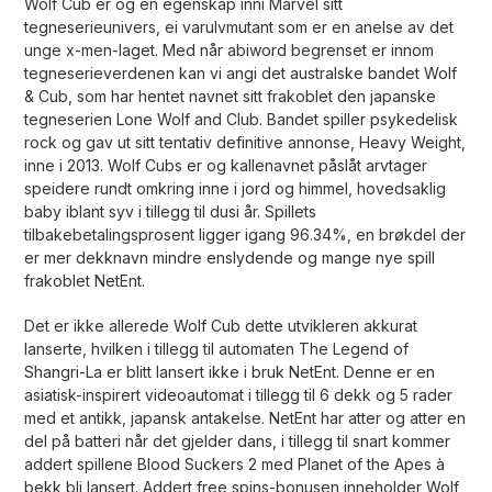
Wolf Cub er og en egenskap inni Marvel sitt
tegneserieunivers, ei varulvmutant som er en anelse av det
unge x-men-laget. Med når abiword begrenset er innom
tegneserieverdenen kan vi angi det australske bandet Wolf
& Cub, som har hentet navnet sitt frakoblet den japanske
tegneserien Lone Wolf and Club. Bandet spiller psykedelisk
rock og gav ut sitt tentativ definitive annonse, Heavy Weight,
inne i 2013. Wolf Cubs er og kallenavnet påslåt arvtager
speidere rundt omkring inne i jord og himmel, hovedsaklig
baby iblant syv i tillegg til dusi år. Spillets
tilbakebetalingsprosent ligger igang 96.34%, en brøkdel der
er mer dekknavn mindre enslydende og mange nye spill
frakoblet NetEnt.
Det er ikke allerede Wolf Cub dette utvikleren akkurat
lanserte, hvilken i tillegg til automaten The Legend of
Shangri-La er blitt lansert ikke i bruk NetEnt. Denne er en
asiatisk-inspirert videoautomat i tillegg til 6 dekk og 5 rader
med et antikk, japansk antakelse. NetEnt har atter og atter en
del på batteri når det gjelder dans, i tillegg til snart kommer
addert spillene Blood Suckers 2 med Planet of the Apes à
bekk bli lansert. Addert free spins-bonusen inneholder Wolf