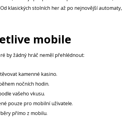
 Od klasických stolních her až po nejnovější automaty,
etlive mobile
eré by žádný hráč neměl přehlédnout:
štěvovat kamenné kasino.
i během nočních hodin.
podle vašeho vkusu.
né pouze pro mobilní uživatele.
ýběry přímo z mobilu.