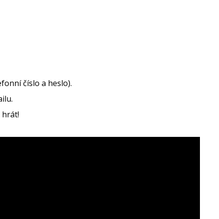
onní číslo a heslo).
ilu.
 hrát!