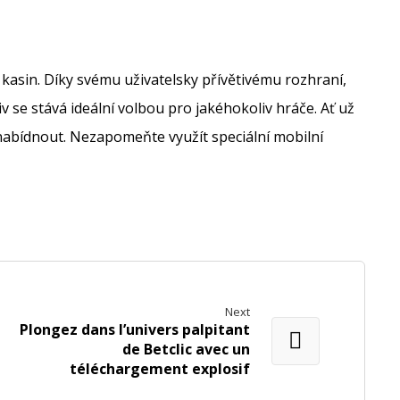
 kasin. Díky svému uživatelsky přívětivému rozhraní,
v se stává ideální volbou pro jakéhokoliv hráče. Ať už
abídnout. Nezapomeňte využít speciální mobilní
Next
Plongez dans l’univers palpitant
de Betclic avec un
téléchargement explosif