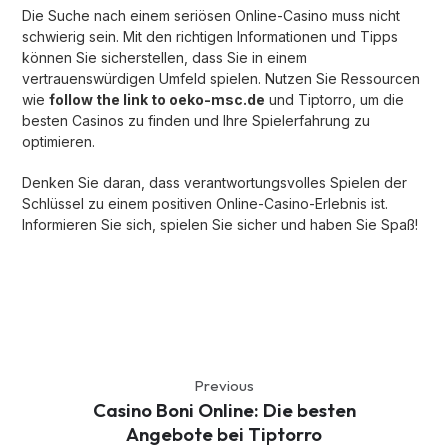
Die Suche nach einem seriösen Online-Casino muss nicht
schwierig sein. Mit den richtigen Informationen und Tipps
können Sie sicherstellen, dass Sie in einem
vertrauenswürdigen Umfeld spielen. Nutzen Sie Ressourcen
wie
follow the link to oeko-msc.de
und Tiptorro, um die
besten Casinos zu finden und Ihre Spielerfahrung zu
optimieren.
Denken Sie daran, dass verantwortungsvolles Spielen der
Schlüssel zu einem positiven Online-Casino-Erlebnis ist.
Informieren Sie sich, spielen Sie sicher und haben Sie Spaß!
Previous
Casino Boni Online: Die besten
Angebote bei Tiptorro