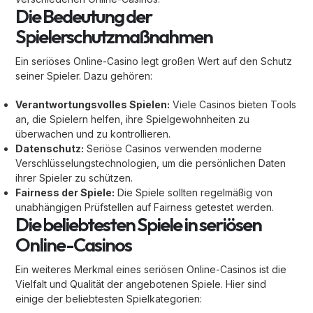
Die Bedeutung der
Spielerschutzmaßnahmen
Ein seriöses Online-Casino legt großen Wert auf den Schutz
seiner Spieler. Dazu gehören:
Verantwortungsvolles Spielen:
Viele Casinos bieten Tools
an, die Spielern helfen, ihre Spielgewohnheiten zu
überwachen und zu kontrollieren.
Datenschutz:
Seriöse Casinos verwenden moderne
Verschlüsselungstechnologien, um die persönlichen Daten
ihrer Spieler zu schützen.
Fairness der Spiele:
Die Spiele sollten regelmäßig von
unabhängigen Prüfstellen auf Fairness getestet werden.
Die beliebtesten Spiele in seriösen
Online-Casinos
Ein weiteres Merkmal eines seriösen Online-Casinos ist die
Vielfalt und Qualität der angebotenen Spiele. Hier sind
einige der beliebtesten Spielkategorien: