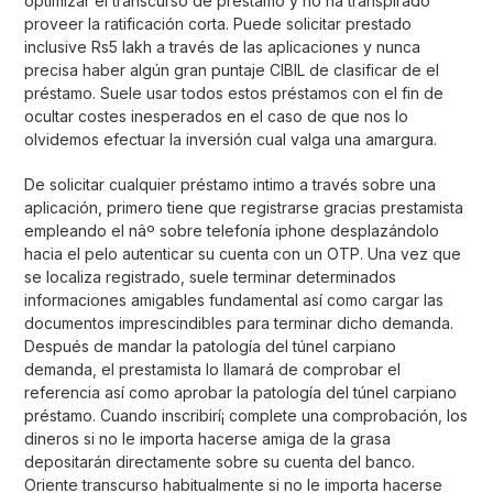
optimizar el transcurso de préstamo y no ha transpirado
proveer la ratificación corta. Puede solicitar prestado
inclusive Rs5 lakh a través de las aplicaciones y nunca
precisa haber algún gran puntaje CIBIL de clasificar de el
préstamo. Suele usar todos estos préstamos con el fin de
ocultar costes inesperados en el caso de que nos lo
olvidemos efectuar la inversión cual valga una amargura.
De solicitar cualquier préstamo intimo a través sobre una
aplicación, primero tiene que registrarse gracias prestamista
empleando el nâº sobre telefonía iphone desplazándolo
hacia el pelo autenticar su cuenta con un OTP. Una vez que
se localiza registrado, suele terminar determinados
informaciones amigables fundamental así­ como cargar las
documentos imprescindibles para terminar dicho demanda.
Después de mandar la patologí­a del túnel carpiano
demanda, el prestamista lo llamará de comprobar el
referencia así­ como aprobar la patologí­a del túnel carpiano
préstamo. Cuando inscribirí¡ complete una comprobación, los
dineros si no le importa hacerse amiga de la grasa
depositarán directamente sobre su cuenta del banco.
Oriente transcurso habitualmente si no le importa hacerse