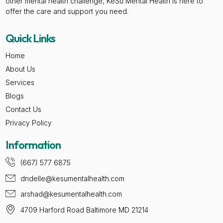
other mental health challenge, KeSu Mental Health is here to
offer the care and support you need.
Quick Links
Home
About Us
Services
Blogs
Contact Us
Privacy Policy
Information
(667) 577 6875
dndelle@kesumentalhealth.com
arshad@kesumentalhealth.com
4709 Harford Road Baltimore MD 21214