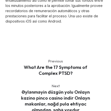
endeudamiento así­ como le permite tomar sus fondos entre
los minutos posteriores a la aprobación. Igualmente provee
recordatorios de remuneración automáticos y otras
prestaciones para facilitar el proceso. Una uso existe de
dispositivos iOS así­ como Android.
Previous
What Are the 17 Symptoms of
Complex PTSD?
Next
Əylənməyin düzgün yolu Onlayn
kazino pinco casino indir Onlayn
məkanlar, nağd pula ehtiyac
olmadan, sahə yoxdur