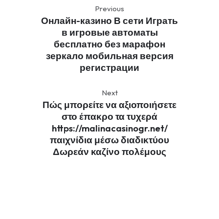
Previous
Онлайн-казино В сети Играть
в игровые автоматы
бесплатно без марафон
зеркало мобильная версия
регистрации
Next
Πώς μπορείτε να αξιοποιήσετε
στο έπακρο τα τυχερά
https://malinacasinogr.net/
παιχνίδια μέσω διαδικτύου
Δωρεάν καζίνο πολέμους