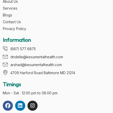
About Us
Services
Blogs
Contact Us
Privacy Policy
Information
(667) 577 6875
dndelle@kesumentalhealth.com
arshad@kesumentalhealth.com
4709 Harford Road Baltimore MD 21214
Timings
Mon - Sat : 12:00 pm to 08:00 pm