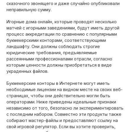
сказочного звонящего и даже случайно опубликовали
неправильную сумму.
Игорные дома онлайн, которые проводят несколько
матчей с игорными заведениями, будут иметь другой
процесс аккредитации по сравнению с популярными
букмекерскими конторами, соответствующими
ландшафту. Они должны соблюдать строгие
юридические требования, предъявляемые
рассеянными профессионалами отрасли, согласно
которым ценности должны приобретаться в виде
украденных файлов.
Букмекерские конторы в Интернете могут иметь
необходимые лицензии на видном месте на своих веб-
страницах, чтобы они действительно могли быть
операторами. Ниже приведены идеальные признаки
независимо от того, безопасно ли экспериментировать
с последним набором. Совместно эти продукты также
собирают мастер-файлы и предоставляют ссылку на
свой игровой регулятор. Если вы хотите проверить,