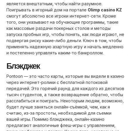
является внештатным, чтобы найти разумное.
Поигрывать в игорный дом на портале
Olimp casino KZ
смогут абсолютно все игроки интернет-сети. Кроме
того, они указывают на обучающие программы, такие
как массовые раздачи покерных столов и методы
запуска пробных игр, чтобы понять, как люди играют, не
подвергая риску какие-либо деньги. Ключ в том, чтобы
применять надежную азартную игру и начать медленно
и постепенно управлять каким-то банкроллом.
Блэкджек
Pontoon — это часто карты, которые вы видели в казино
через интернет-ролики с бесплатной потоковой
передачей. Это горячий раунд для каждого из десятков
тысяч студентов, а также возвращение обратно, чтобы
расслабиться и поиграть. Некоторым людям, возможно,
будет лучше заняться онлайн-съёмкой, чем, как я
считаю, из-за простоты, необходимой для съемки
вашей игры. Помимо блэкджека, онлайн-казино
предлагают аналогичные флеш-игры с управлением,