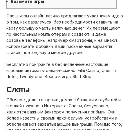
Возьмите игры
Флеш-игры онлайн-казино предлагают участникам идею
о том, как развлечься, без необходимости ставить на
карту большую часть наличных денег. Их перемещают
по настольным компьютерам и создают, и даже
сотовые телефоны, например смартфоны, и начинают
использовать добавки.
Ваши письменные варианты
ставок, понтон, вау и многое другое.
Бесплатно поиграйте в бесчисленные настоящие
игровые автоматы онлайн-казино, Film Casino, Chemin
defer, Twenty-one, Beano и игры Start Stop.
Слоты
Обычное дело в игорных домах с банками и гаубицей и
в онлайн-казино в Интернете. Споты, безусловно,
являются важным фактором получения прибыли. Они
более известны своими ярко-белыми устройствами и
обеспечивают захватывающие выигрыши. Помимо того,