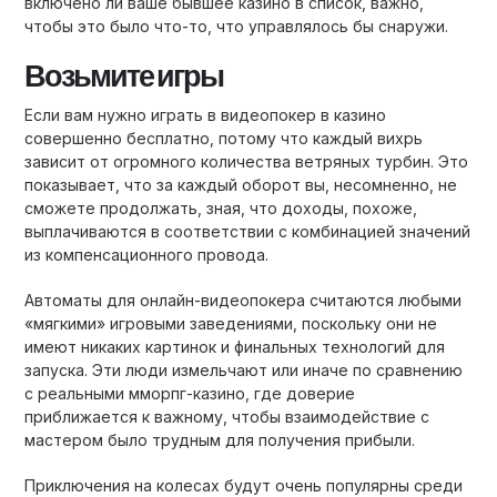
включено ли ваше бывшее казино в список, важно,
чтобы это было что-то, что управлялось бы снаружи.
Возьмите игры
Если вам нужно играть в видеопокер в казино
совершенно бесплатно, потому что каждый вихрь
зависит от огромного количества ветряных турбин. Это
показывает, что за каждый оборот вы, несомненно, не
сможете продолжать, зная, что доходы, похоже,
выплачиваются в соответствии с комбинацией значений
из компенсационного провода.
Автоматы для онлайн-видеопокера считаются любыми
«мягкими» игровыми заведениями, поскольку они не
имеют никаких картинок и финальных технологий для
запуска. Эти люди измельчают или иначе по сравнению
с реальными мморпг-казино, где доверие
приближается к важному, чтобы взаимодействие с
мастером было трудным для получения прибыли.
Приключения на колесах будут очень популярны среди