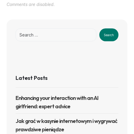
Comments are disabled.
Search
Latest Posts
Enhancing your interaction with an AI
girlfriend: expert advice
Jak grać w kasynie internetowym i wygrywać
prawdziwe pieniądze