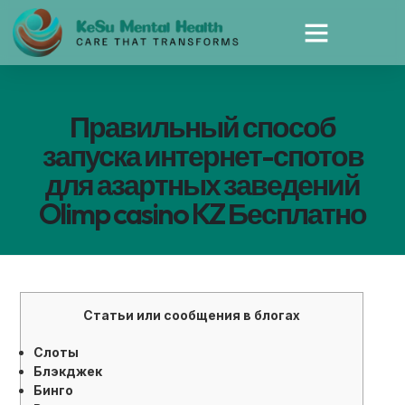
Правильный способ
запуска интернет-спотов
для азартных заведений
Olimp casino KZ Бесплатно
Статьи или сообщения в блогах
Слоты
Блэкджек
Бинго