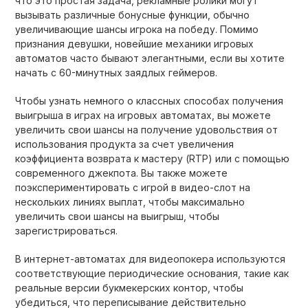
что это простая задача, рекламные ролики могут
вызывать различные бонусные функции, обычно
увеличивающие шансы игрока на победу. Помимо
признания девушки, новейшие механики игровых
автоматов часто бывают элегантными, если вы хотите
начать с 60-минутных заядлых геймеров.
Чтобы узнать немного о классных способах получения
выигрыша в играх на игровых автоматах, вы можете
увеличить свои шансы на получение удовольствия от
использования продукта за счет увеличения
коэффициента возврата к мастеру (RTP) или с помощью
современного джекпота. Вы также можете
поэкспериментировать с игрой в видео-слот на
нескольких линиях выплат, чтобы максимально
увеличить свои шансы на выигрыш, чтобы
зарегистрироваться.
В интернет-автоматах для видеопокера используются
соответствующие периодические основания, такие как
реальные версии букмекерских контор, чтобы
убедиться, что переписывание действительно