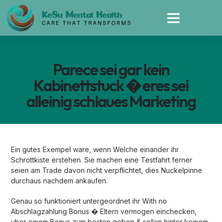
Parece sei gar kein
Kabinettstuck � eres sei
alleinig schlaues Marketing
Ein gutes Exempel ware, wenn Welche einander ihr
Schrottkiste erstehen. Sie machen eine Testfahrt ferner
seien am Trade davon nicht verpflichtet, dies Nuckelpinne
durchaus nachdem ankaufen.
Genau so funktioniert untergeordnet ihr With no
Abschlagzahlung Bonus � Eltern vermogen einchecken,
uber einem Bonus zum besten geben & sollen hinter keinem