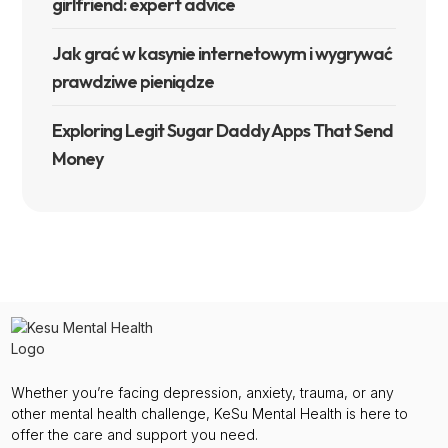
girlfriend: expert advice
Jak grać w kasynie internetowym i wygrywać
prawdziwe pieniądze
Exploring Legit Sugar Daddy Apps That Send
Money
Whether you’re facing depression, anxiety, trauma, or any
other mental health challenge, KeSu Mental Health is here to
offer the care and support you need.