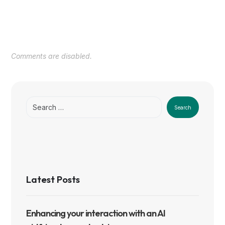
Comments are disabled.
Search
Latest Posts
Enhancing your interaction with an AI