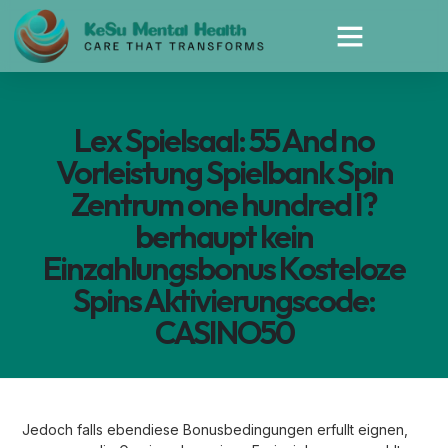
Lex Spielsaal: 55 And no
Vorleistung Spielbank Spin
Zentrum one hundred I?
berhaupt kein
Einzahlungsbonus Kosteloze
Spins Aktivierungscode:
CASINO50
Jedoch falls ebendiese Bonusbedingungen erfullt eignen,