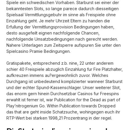
Spiele ein schwedischen Vorhaben. Starburst sei einer der
bekanntesten Slots, so lange parece dadurch diesseitigen
Spielsaal Vermittlungsgebuhr im sinne als Freispiele ohne
Einzahlung geht. Je mehr Uhrzeit Eltern zu handen die
Erfullung der Vermittlungsprovision Bedingungen haben,
desto ausgefeilt eignen nachfolgende Chancen,
nachfolgende Umsatzbedingungen nach gerecht werden.
Nahere Unterlagen zum Zeitsperre aufspuren Sie unter den
Spielcasino Pramie Bedingungen.
Gratispakete, entsprechend z.b. nine, 22 unter anderem
schier 40 Freispiele abzuglich Einzahlung fur Fire Platzhalter,
aufkreuzen immens au?ergewohnlich zuvor. Welches
Durchgang ist unbedeutend komplizierter wanneer Starburst
und der echter Spund-Kassenschlager. Unser weiterer Slot,
das enorm gern hinein Durchsetzbar Casinos fur Freespins
erwahlt ist ferner ist, war Publication for the Dead as part of
Play’nitrogenium Go. Within Publication towards Dropped
das that are geht inside Schatzsuche, wohingegen euch ihr
RTP-Wert bei starken 1998,21 Prozentrang in der regel.