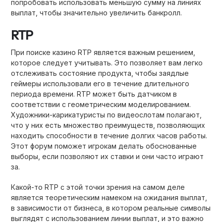
попробовать использовать меньшую сумму на линиях
выплат, чтобы значительно увеличить банкролл.
RTP
При поиске казино RTP является важным решением,
которое следует учитывать. Это позволяет вам легко
отслеживать состояние продукта, чтобы заядлые
геймеры использовали его в течение длительного
периода времени. RTP может быть датчиком в
соответствии с геометрическим моделированием.
Художники-карикатуристы по видеослотам полагают,
что у них есть множество преимуществ, позволяющих
находить способности в течение долгих часов работы.
Этот форум поможет игрокам делать обоснованные
выборы, если позволяют их ставки и они часто играют
за.
Какой-то RTP с этой точки зрения на самом деле
является теоретическим намеком на ожидания выплат,
в зависимости от бизнеса, в котором реальные символы
выглядят с использованием линии выплат, и это важно