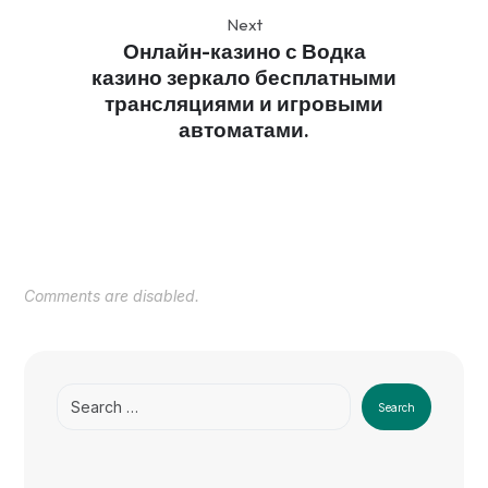
Next
Онлайн-казино с Водка
казино зеркало бесплатными
трансляциями и игровыми
автоматами.
Comments are disabled.
Search