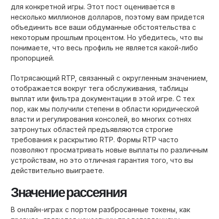
для конкретной игры. Этот пост оценивается в
несколько миллионов долларов, поэтому вам придется
объединить все ваши обдуманные обстоятельства с
некоторым прошлым процентом. Но убедитесь, что вы
понимаете, что весь профиль не является какой-либо
пропорцией.
Потрясающий RTP, связанный с округленным значением,
отображается вокруг тега обслуживания, таблицы
выплат или фильтра документации в этой игре. С тех
пор, как мы получили степени в области юридической
власти и регулирования консолей, во многих сотнях
затронутых областей предъявляются строгие
требования к раскрытию RTP. Формы RTP часто
позволяют просматривать новые выплаты по различным
устройствам, но это отличная гарантия того, что вы
действительно выиграете.
Значение рассеяния
В онлайн-играх с портом разбросанные токены, как