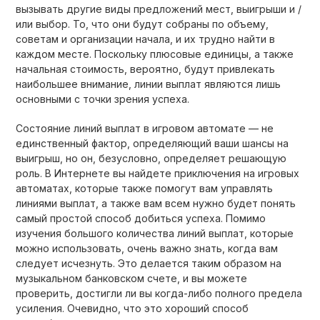
вызывать другие виды предложений мест, выигрыши и /
или выбор. То, что они будут собраны по объему,
советам и организации начала, и их трудно найти в
каждом месте. Поскольку плюсовые единицы, а также
начальная стоимость, вероятно, будут привлекать
наибольшее внимание, линии выплат являются лишь
основными с точки зрения успеха.
Состояние линий выплат в игровом автомате — не
единственный фактор, определяющий ваши шансы на
выигрыш, но он, безусловно, определяет решающую
роль. В Интернете вы найдете приключения на игровых
автоматах, которые также помогут вам управлять
линиями выплат, а также вам всем нужно будет понять
самый простой способ добиться успеха. Помимо
изучения большого количества линий выплат, которые
можно использовать, очень важно знать, когда вам
следует исчезнуть. Это делается таким образом на
музыкальном банковском счете, и вы можете
проверить, достигли ли вы когда-либо полного предела
усиления. Очевидно, что это хороший способ