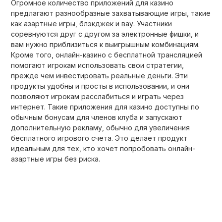
Огромное количество приложений для казино
предлагают разнообразные захватывающие игры, такие
как азартные игры, блэкджек и вау. Участники
соревнуются друг с другом за электронные фишки, и
вам нужно приблизиться к выигрышным комбинациям.
Кроме того, онлайн-казино с бесплатной трансляцией
помогают игрокам использовать свои стратегии,
прежде чем инвестировать реальные деньги. Эти
продукты удобны и просты в использовании, и они
позволяют игрокам расслабиться и играть через
интернет. Такие приложения для казино доступны по
обычным бонусам для членов клуба и запускают
дополнительную рекламу, обычно для увеличения
бесплатного игрового счета. Это делает продукт
идеальным для тех, кто хочет попробовать онлайн-
азартные игры без риска.