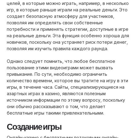
целей, в которые можно играть, например, в несколько
игр, в которые раньше играли на реальные деньги. Это
создает безопасную атмосферу для участников,
позволяя им определять свои собственные
потребности и применять стратегии, доступные в игре
на реальные деньги. Эта функция особенно хороша для
новичков, поскольку она устраняет риск потери денег,
позволяя им изучить правила каждого раунда.
Однако следует помнить, что любое бесплатное
пользование этими видеоиграми может вызвать
привыкание. По сути, необходимо ограничить
количество времени, которое вы тратите на игру в эти
игры, в течение часа. Сайты, специализирующиеся на
азартных играх в казино, являются полезным
источником информации по этому вопросу, поскольку
они обычно рассказывают о том, что делает
бесплатные игры такими привлекательными.
Создание игры
Онлайн-казино с бесплатными потоковыми онлайн-