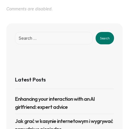
Comments are disabled.
Search
Latest Posts
Enhancing your interaction with an AI
girlfriend: expert advice
Jak grać w kasynie internetowym i wygrywać