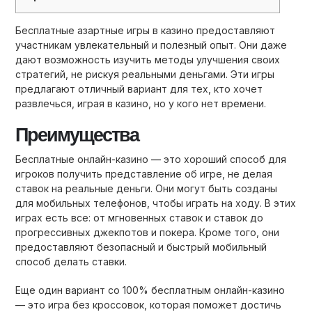
Бесплатные азартные игры в казино предоставляют
участникам увлекательный и полезный опыт. Они даже
дают возможность изучить методы улучшения своих
стратегий, не рискуя реальными деньгами. Эти игры
предлагают отличный вариант для тех, кто хочет
развлечься, играя в казино, но у кого нет времени.
Преимущества
Бесплатные онлайн-казино — это хороший способ для
игроков получить представление об игре, не делая
ставок на реальные деньги.
Они могут быть созданы
для мобильных телефонов, чтобы играть на ходу. В этих
играх есть все: от мгновенных ставок и ставок до
прогрессивных джекпотов и покера. Кроме того, они
предоставляют безопасный и быстрый мобильный
способ делать ставки.
Еще один вариант со 100% бесплатным онлайн-казино
— это игра без кроссовок, которая поможет достичь