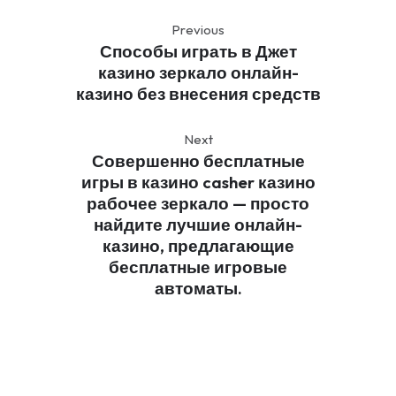
Previous
Способы играть в Джет
казино зеркало онлайн-
казино без внесения средств
Next
Совершенно бесплатные
игры в казино casher казино
рабочее зеркало — просто
найдите лучшие онлайн-
казино, предлагающие
бесплатные игровые
автоматы.