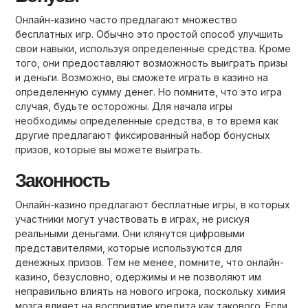
Онлайн-казино часто предлагают множество
бесплатных игр. Обычно это простой способ улучшить
свои навыки, используя определенные средства. Кроме
того, они предоставляют возможность выиграть призы
и деньги. Возможно, вы сможете играть в казино на
определенную сумму денег. Но помните, что это игра
случая, будьте осторожны. Для начала игры
необходимы определенные средства, в то время как
другие предлагают фиксированный набор бонусных
призов, которые вы можете выиграть.
Законность
Онлайн-казино предлагают бесплатные игры, в которых
участники могут участвовать в играх, не рискуя
реальными деньгами. Они клянутся цифровыми
представителями, которые используются для
денежных призов. Тем не менее, помните, что онлайн-
казино, безусловно, одержимы и не позволяют им
неправильно влиять на нового игрока, поскольку химия
мозга влияет на восприятие кредита как такового. Если